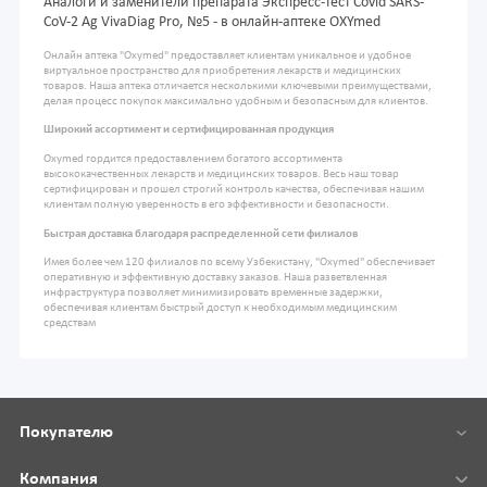
Аналоги и заменители препарата Экспресс-тест Covid SARS-
CoV-2 Ag VivaDiag Pro, №5 - в онлайн-аптеке OXYmed
Онлайн аптека "Oxymed" предоставляет клиентам уникальное и удобное
виртуальное пространство для приобретения лекарств и медицинских
товаров. Наша аптека отличается несколькими ключевыми преимуществами,
делая процесс покупок максимально удобным и безопасным для клиентов.
Широкий ассортимент и сертифицированная продукция
Oxymed гордится предоставлением богатого ассортимента
высококачественных лекарств и медицинских товаров. Весь наш товар
сертифицирован и прошел строгий контроль качества, обеспечивая нашим
клиентам полную уверенность в его эффективности и безопасности.
Быстрая доставка благодаря распределенной сети филиалов
Имея более чем 120 филиалов по всему Узбекистану, "Oxymed" обеспечивает
оперативную и эффективную доставку заказов. Наша разветвленная
инфраструктура позволяет минимизировать временные задержки,
обеспечивая клиентам быстрый доступ к необходимым медицинским
средствам
Покупателю
Компания