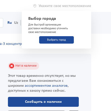
Укажите свое местоположение
Выбор города
0
Корзина
Ru
Uz
(71) 200-03-03
Для быстрой организации
доставки необходимо уточнить
свое местоположение
Выбрать город
а-3 концентрат №30 капсулы
Нет в наличии
Этот товар временно отсутствует, но мы
предлагаем Вам ознакомиться с
широким
ассортиментом аналогов
,
доступных к заказу прямо сейчас.
Сообщить о наличии