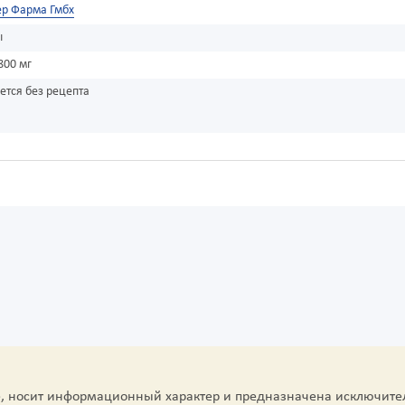
ер Фарма Гмбх
ы
800 мг
ется без рецепта
е, носит информационный характер и предназначена исключите