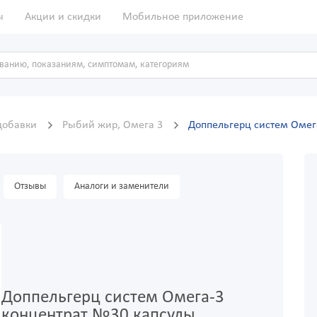
ы
Акции и скидки
Мобильное приложение
добавки
Рыбий жир, Омега 3
Доппельгерц систем Омег
Отзывы
Аналоги и заменители
Доппельгерц систем Омега-3
концентрат №30 капсулы