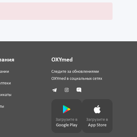
пания
OXYmed
пании
Следите за обновлениями
OXYmed в социальных сетях
аптеки
фикаты
ты
Загрузите в
Загрузите в
Google Play
App Store