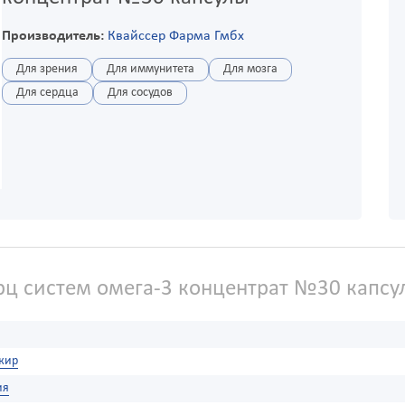
Производитель:
Квайссер Фарма Гмбх
Для зрения
Для иммунитета
Для мозга
Для сердца
Для сосудов
ц систем омега-3 концентрат №30 капсу
жир
ия