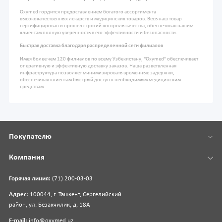
Oxymed гордится предоставлением богатого ассортимента
высококачественных лекарств и медицинских товаров. Весь наш товар
сертифицирован и прошел строгий контроль качества, обеспечивая нашим
клиентам полную уверенность в его эффективности и безопасности.
Быстрая доставка благодаря распределенной сети филиалов
Имея более чем 120 филиалов по всему Узбекистану, "Oxymed" обеспечивает
оперативную и эффективную доставку заказов. Наша разветвленная
инфраструктура позволяет минимизировать временные задержки,
обеспечивая клиентам быстрый доступ к необходимым медицинским
средствам
Покупателю
Компания
Горячая линия:
(71) 200-03-03
Адрес:
100044, г. Ташкент, Сергелийский
район, ул. Безакчилик, д. 18А
E-mail:
info@oxymed.uz