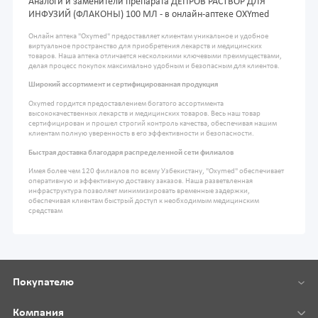
Аналоги и заменители препарата ДЕПРОВ РАСТВОР ДЛЯ
ИНФУЗИЙ (ФЛАКОНЫ) 100 МЛ - в онлайн-аптеке OXYmed
Онлайн аптека "Oxymed" предоставляет клиентам уникальное и удобное
виртуальное пространство для приобретения лекарств и медицинских
товаров. Наша аптека отличается несколькими ключевыми преимуществами,
делая процесс покупок максимально удобным и безопасным для клиентов.
Широкий ассортимент и сертифицированная продукция
Oxymed гордится предоставлением богатого ассортимента
высококачественных лекарств и медицинских товаров. Весь наш товар
сертифицирован и прошел строгий контроль качества, обеспечивая нашим
клиентам полную уверенность в его эффективности и безопасности.
Быстрая доставка благодаря распределенной сети филиалов
Имея более чем 120 филиалов по всему Узбекистану, "Oxymed" обеспечивает
оперативную и эффективную доставку заказов. Наша разветвленная
инфраструктура позволяет минимизировать временные задержки,
обеспечивая клиентам быстрый доступ к необходимым медицинским
средствам
Покупателю
Компания