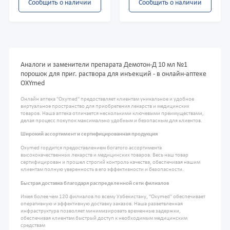
Сообщить о наличии
Сообщить о наличии
Аналоги и заменители препарата Демотон-Д 10 мл №1
порошок для приг. раствора для инъекций - в онлайн-аптеке
OXYmed
Онлайн аптека "Oxymed" предоставляет клиентам уникальное и удобное
виртуальное пространство для приобретения лекарств и медицинских
товаров. Наша аптека отличается несколькими ключевыми преимуществами,
делая процесс покупок максимально удобным и безопасным для клиентов.
Широкий ассортимент и сертифицированная продукция
Oxymed гордится предоставлением богатого ассортимента
высококачественных лекарств и медицинских товаров. Весь наш товар
сертифицирован и прошел строгий контроль качества, обеспечивая нашим
клиентам полную уверенность в его эффективности и безопасности.
Быстрая доставка благодаря распределенной сети филиалов
Имея более чем 120 филиалов по всему Узбекистану, "Oxymed" обеспечивает
оперативную и эффективную доставку заказов. Наша разветвленная
инфраструктура позволяет минимизировать временные задержки,
обеспечивая клиентам быстрый доступ к необходимым медицинским
средствам