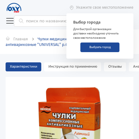
Укажите свое местоположение
Выбор города
Для быстрой организации
доставки необходимо уточнить
свое местоположение
Главная
Чулки медицинские компрессионные эластичные
антиварикозные "UNIVERSAL" р.6
Выбрать город
Характеристики
Инструкция по применению
Отзывы
Ана