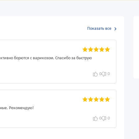
Показать все
ктивно борются с варикозом. Спасибо за быструю
0
0
вные. Рекомендую!
0
0