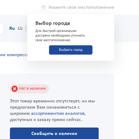
Укажите свое местоположение
Выбор города
0
Корзина
Ru
Uz
(71) 200-03-03
Для быстрой организации
доставки необходимо уточнить
свое местоположение
Выбрать город
ие компрессионные эластичные антиварикозные
Нет в наличии
Этот товар временно отсутствует, но мы
предлагаем Вам ознакомиться с
широким
ассортиментом аналогов
,
доступных к заказу прямо сейчас.
Сообщить о наличии