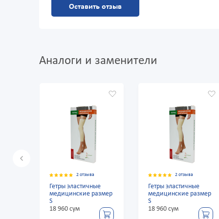
Оставить отзыв
Аналоги и заменители
2 отзыва
2 отзыва
е
Гетры эластичные
Гетры эластичные
змер
медицинские размер
медицинские размер
S
S
18 960 сум
18 960 сум