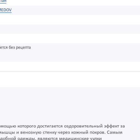
тан
MEDOV
ется без рецепта
омощью которого достигается оздоровительный эффект за
а мышцы и венозную стенку через кожный покров. Самым
одобной одежды, являются медицинские чулки