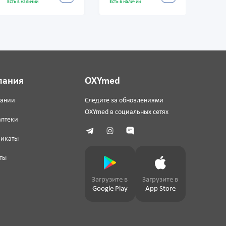
Есть в наличии
Есть в наличии
Есть в
пания
OXYmed
пании
Следите за обновлениями
OXYmed в социальных сетях
аптеки
фикаты
ты
Загрузите в
Загрузите в
Google Play
App Store