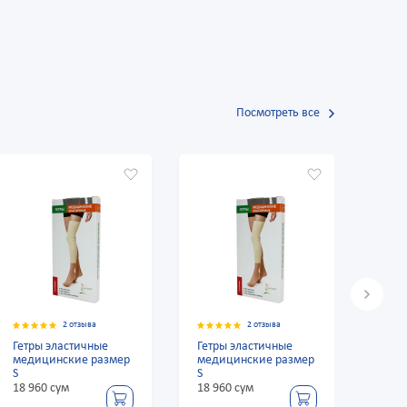
Посмотреть все
2 отзыва
2 отзыва
Гетры эластичные
Гетры эластичные
Гетр
медицинские размер
медицинские размер
меди
S
S
S
18 960 сум
18 960 сум
18 9