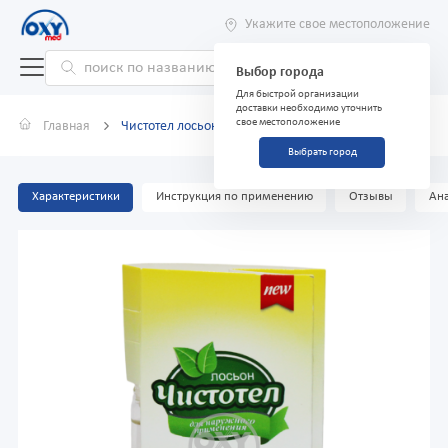
Укажите свое местоположение
Выбор города
Для быстрой организации
доставки необходимо уточнить
свое местоположение
Главная
Чистотел лосьон 1 мл для наружного применения
Выбрать город
Характеристики
Инструкция по применению
Отзывы
Ана