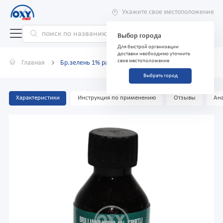
Укажите свое местоположение
Выбор города
Для быстрой организации
доставки необходимо уточнить
свое местоположение
Главная
Бр.зелень 1% раствор спиртовый 20 мл
Выбрать город
Характеристики
Инструкция по применению
Отзывы
Ана