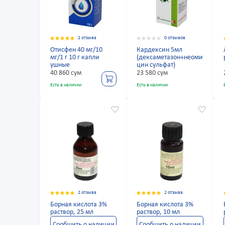
2 отзыва
0 отзывов
Отисфен 40 мг/10
Кардексин 5мл
мг/1 г 10 г капли
(дексаметазон+неоми
ушные
цин сульфат)
40 860 сум
23 580 сум
Есть в наличии
Есть в наличии
2 отзыва
2 отзыва
Борная кислота 3%
Борная кислота 3%
раствор, 25 мл
раствор, 10 мл
Сообщить о наличии
Сообщить о наличии