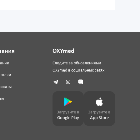
пания
OXYmed
пании
Следите за обновлениями
OXYmed в социальных сетях
аптеки
фикаты
ты
Загрузите в
Загрузите в
Google Play
App Store