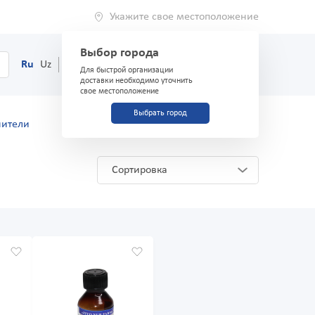
Укажите свое местоположение
Выбор города
0
Корзина
Ru
Uz
(71) 200-03-03
Для быстрой организации
доставки необходимо уточнить
свое местоположение
Выбрать город
нители
Сортировка