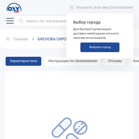
Укажите свое местоположение
Выбор города
Для быстрой организации
доставки необходимо уточнить
свое местоположение
Главная
БИСНОВА СИРОП 150 МЛ
Выбрать город
Характеристики
Инструкция по применению
Отзывы
Ана