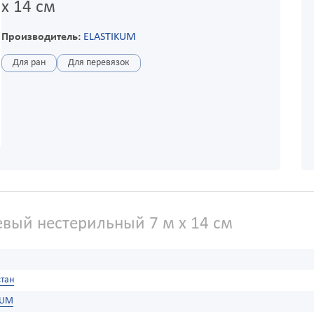
х 14 см
Производитель:
ELASTIKUM
Для ран
Для перевязок
вый нестерильный 7 м х 14 см
тан
KUM