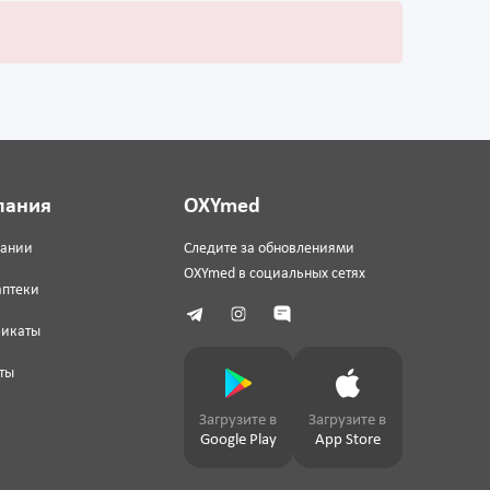
пания
OXYmed
пании
Следите за обновлениями
OXYmed в социальных сетях
аптеки
фикаты
ты
Загрузите в
Загрузите в
Google Play
App Store