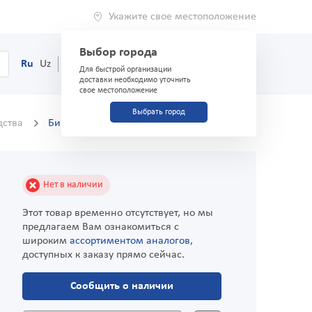
Укажите свое местоположение
Выбор города
0
Корзина
Ru
Uz
(71) 200-03-03
Для быстрой организации
доставки необходимо уточнить
свое местоположение
Выбрать город
дства
Бинт марлевый нестерильный 7 м х 14 см
Нет в наличии
Этот товар временно отсутствует, но мы
предлагаем Вам ознакомиться с
широким
ассортиментом аналогов
,
доступных к заказу прямо сейчас.
Сообщить о наличии