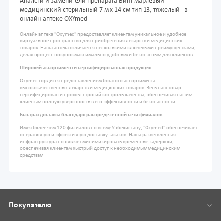
Аналоги и заменители препарата Бинт марлевый
медицинский стерильный 7 м х 14 см тип 13, тяжелый - в
онлайн-аптеке OXYmed
Онлайн аптека "Oxymed" предоставляет клиентам уникальное и удобное
виртуальное пространство для приобретения лекарств и медицинских
товаров. Наша аптека отличается несколькими ключевыми преимуществами,
делая процесс покупок максимально удобным и безопасным для клиентов.
Широкий ассортимент и сертифицированная продукция
Oxymed гордится предоставлением богатого ассортимента
высококачественных лекарств и медицинских товаров. Весь наш товар
сертифицирован и прошел строгий контроль качества, обеспечивая нашим
клиентам полную уверенность в его эффективности и безопасности.
Быстрая доставка благодаря распределенной сети филиалов
Имея более чем 120 филиалов по всему Узбекистану, "Oxymed" обеспечивает
оперативную и эффективную доставку заказов. Наша разветвленная
инфраструктура позволяет минимизировать временные задержки,
обеспечивая клиентам быстрый доступ к необходимым медицинским
средствам
Покупателю