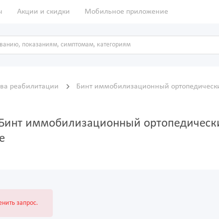
ы
Акции и скидки
Мобильное приложение
тва реабилитации
Бинт иммобилизационный ортопедический 
а Бинт иммобилизационный ортопедическ
e
нить запрос.