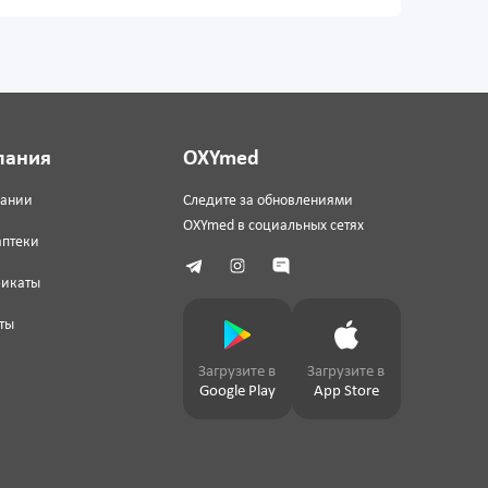
пания
OXYmed
пании
Следите за обновлениями
OXYmed в социальных сетях
аптеки
фикаты
ты
Загрузите в
Загрузите в
Google Play
App Store