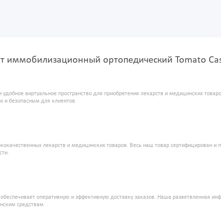
т иммобилизационный ортопедический Tomato Cast р
и удобное виртуальное пространство для приобретения лекарств и медицинских това
м и безопасным для клиентов.
кокачественных лекарств и медицинских товаров. Весь наш товар сертифицирован и 
сти.
" обеспечивает оперативную и эффективную доставку заказов. Наша разветвленная ин
инским средствам