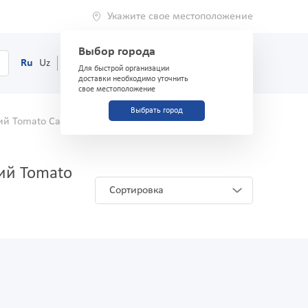
Укажите свое местоположение
Выбор города
0
Корзина
Ru
Uz
(71) 200-03-03
Для быстрой организации
доставки необходимо уточнить
свое местоположение
Выбрать город
Tomato Cast размер 2 (5 см х 360 см) White
ий Tomato
Сортировка