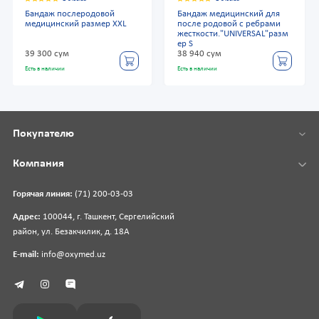
Бандаж послеродовой
Бандаж медицинский для
медицинский размер XXL
после родовой с ребрами
жесткости."UNIVERSAL"разм
ер S
39 300 сум
38 940 сум
Есть в наличии
Есть в наличии
Покупателю
Компания
Горячая линия:
(71) 200-03-03
Адрес:
100044, г. Ташкент, Сергелийский
район, ул. Безакчилик, д. 18А
E-mail:
info@oxymed.uz