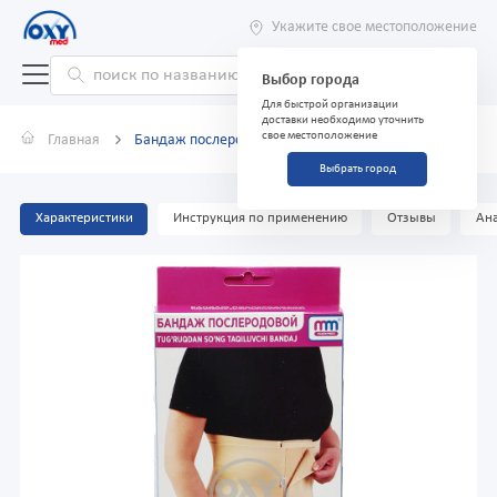
Укажите свое местоположение
Выбор города
Для быстрой организации
доставки необходимо уточнить
свое местоположение
Главная
Бандаж послеродовой размер 1
Выбрать город
Характеристики
Инструкция по применению
Отзывы
Ана