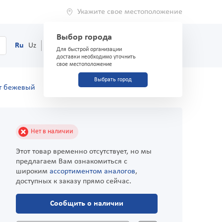
Укажите свое местоположение
Выбор города
0
Корзина
Ru
Uz
(71) 200-03-03
Для быстрой организации
доставки необходимо уточнить
свое местоположение
Выбрать город
т бежевый
Нет в наличии
Этот товар временно отсутствует, но мы
предлагаем Вам ознакомиться с
широким
ассортиментом аналогов
,
доступных к заказу прямо сейчас.
Сообщить о наличии