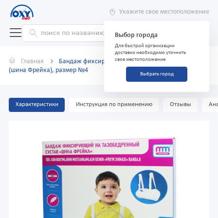
Укажите свое местоположение
Выбор города
Для быстрой организации
доставки необходимо уточнить
свое местоположение
Главная
Бандаж фиксирующий для тазобедренного сустава
(шина Фрейка), размер №4
Выбрать город
Характеристики
Инструкция по применению
Отзывы
Ана