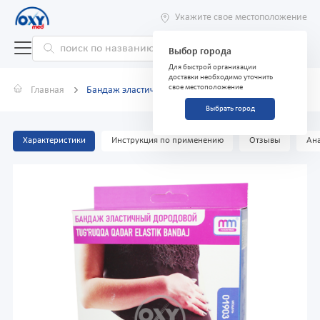
Укажите свое местоположение
Выбор города
Для быстрой организации
доставки необходимо уточнить
свое местоположение
Главная
Бандаж эластичный дородовой размер №1
Выбрать город
Характеристики
Инструкция по применению
Отзывы
Ана