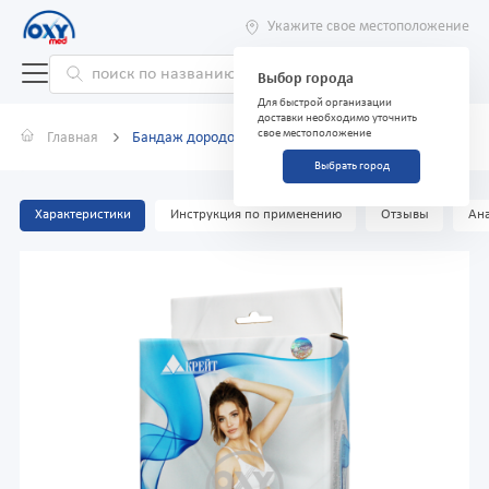
Укажите свое местоположение
Выбор города
Для быстрой организации
доставки необходимо уточнить
свое местоположение
Главная
Бандаж дородовый Б-103 №4 "Крейт" бежевый
Выбрать город
Характеристики
Инструкция по применению
Отзывы
Ана