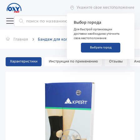
Укажите свое местоположение
Выбор города
Для быстрой организации
доставки необходимо уточнить
свое местоположение
Главная
Бандаж для коленного сустава F-522 "Крейт" серый
Выбрать город
Характеристики
Инструкция по применению
Отзывы
Ана