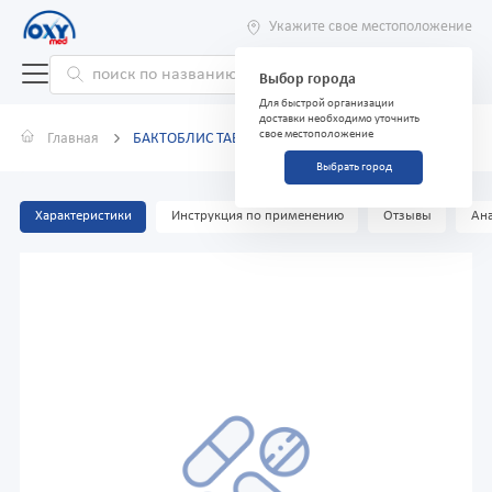
Укажите свое местоположение
Выбор города
Для быстрой организации
доставки необходимо уточнить
свое местоположение
Главная
БАКТОБЛИС ТАБЛЕТКИ ДЛЯ РАССАСЫВАНИЯ 30
Выбрать город
Характеристики
Инструкция по применению
Отзывы
Ана