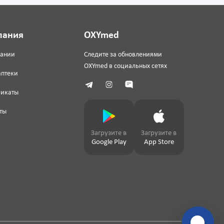
пания
OXYmed
пании
Следите за обновлениями
OXYmed в социальных сетях
аптеки
фикаты
ты
Загрузите в
Загрузите в
Google Play
App Store