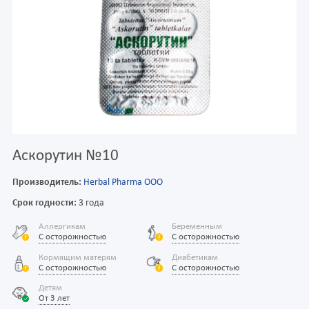
Аскорутин №10
Производитель:
Herbal Pharma OOO
Срок годности:
3 года
Аллергикам
Беременным
С осторожностью
С осторожностью
Кормящим матерям
Диабетикам
С осторожностью
С осторожностью
Детям
От 3 лет