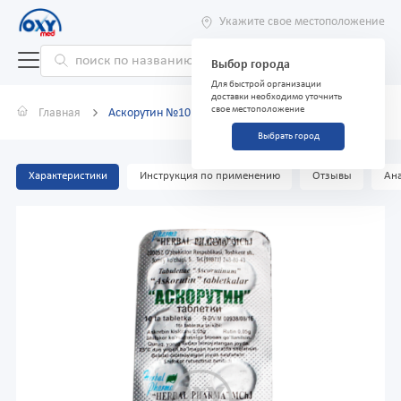
Укажите свое местоположение
Выбор города
Для быстрой организации
доставки необходимо уточнить
свое местоположение
Главная
Аскорутин №10
Выбрать город
Характеристики
Инструкция по применению
Отзывы
Ана