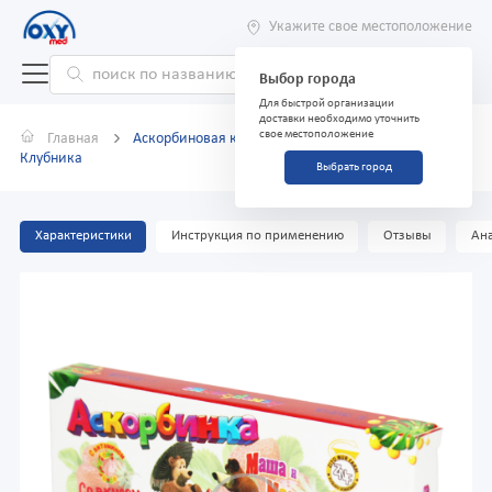
Укажите свое местоположение
Выбор города
Для быстрой организации
доставки необходимо уточнить
свое местоположение
Главная
Аскорбиновая кислота с глюкозой 1 г №10 таблетки
Клубника
Выбрать город
Характеристики
Инструкция по применению
Отзывы
Ана