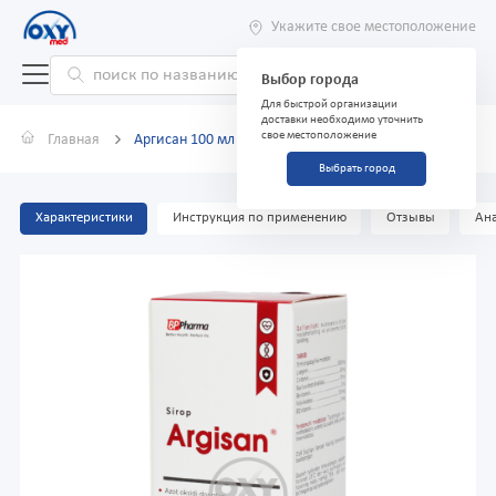
Укажите свое местоположение
Выбор города
Для быстрой организации
доставки необходимо уточнить
свое местоположение
Главная
Аргисан 100 мл сироп
Выбрать город
Характеристики
Инструкция по применению
Отзывы
Ана