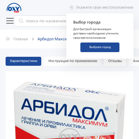
Укажите свое местоположение
Выбор города
Для быстрой организации
доставки необходимо уточнить
свое местоположение
Главная
Арбидол Максимум 200 мг №10 капсулы
Выбрать город
Характеристики
Инструкция по применению
Отзывы
Ана