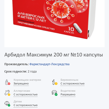
Арбидол Максимум 200 мг №10 капсулы
Производитель:
Фармстандарт-Лексредства
Срок годности:
2 года
Кормящим матерям
Беременным
Запрещено
С осторожностью
Аллергикам
Водителям
С осторожностью
Разрешено
Детям
С осторожностью