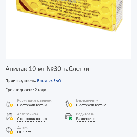
Апилак 10 мг №30 таблетки
Производитель:
Вифитех ЗАО
Срок годности:
2 года
Кормящим матерям
Беременным
С осторожностью
С осторожностью
Аллергикам
Водителям
С осторожностью
Разрешено
Детям
От 3 лет