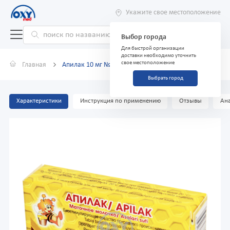
Укажите свое местоположение
Выбор города
Для быстрой организации
доставки необходимо уточнить
свое местоположение
Главная
Апилак 10 мг №30 таблетки
Выбрать город
Характеристики
Инструкция по применению
Отзывы
Ана