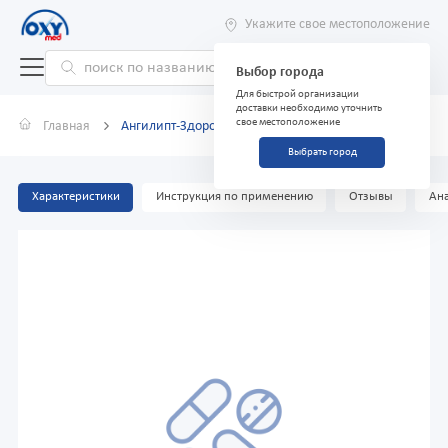
Укажите свое местоположение
Выбор города
Для быстрой организации
доставки необходимо уточнить
свое местоположение
Главная
Ангилипт-Здоровье, спрей, 30 мл
Выбрать город
Характеристики
Инструкция по применению
Отзывы
Ана