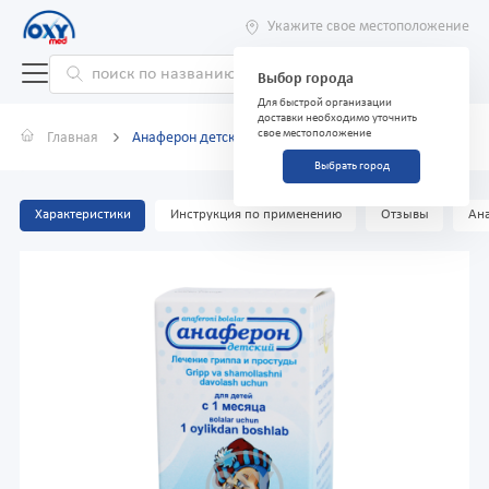
Укажите свое местоположение
Выбор города
Для быстрой организации
доставки необходимо уточнить
свое местоположение
Главная
Анаферон детский 25мл капли
Выбрать город
Характеристики
Инструкция по применению
Отзывы
Ана