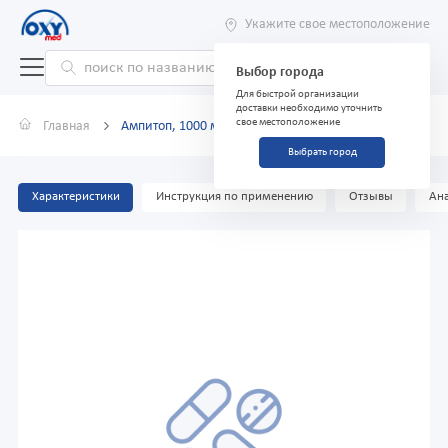
Укажите свое местоположение
Выбор города
Для быстрой организации
доставки необходимо уточнить
свое местоположение
Главная
Ампитоп, 1000 мг/500 мг, флакон №1
Выбрать город
Характеристики
Инструкция по применению
Отзывы
Ана