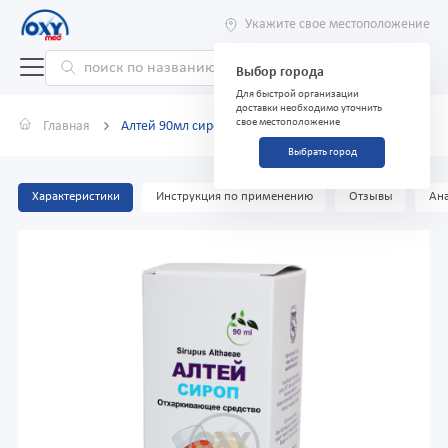
Укажите свое местоположение
Выбор города
Для быстрой организации
доставки необходимо уточнить
свое местоположение
Главная
Алтей 90мл сироп
Выбрать город
Характеристики
Инструкция по применению
Отзывы
Ана