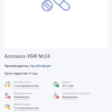
Аллохол-УБФ №24
Производитель:
Уралбиофарм
Срок годности:
4 года
Аллергикам
Детям
С осторожностью
От 7 лет
Беременным
Кормящим матерям
Запрещено
Запрещено
Диабетикам
С осторожностью