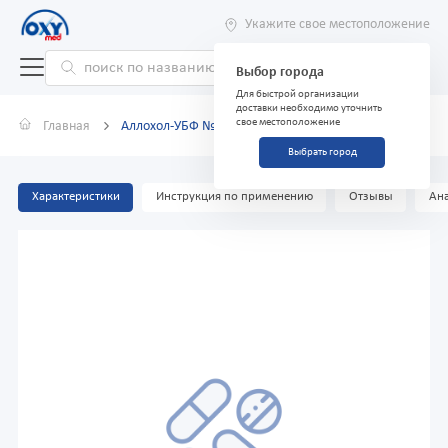
Укажите свое местоположение
Выбор города
Для быстрой организации
доставки необходимо уточнить
свое местоположение
Главная
Аллохол-УБФ №24
Выбрать город
Характеристики
Инструкция по применению
Отзывы
Ана