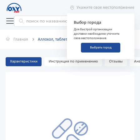
Укажите свое местоположение
Выбор города
Для быстрой организации
доставки необходимо уточнить
свое местоположение
Главная
Аллохол, таблетки №50
Выбрать город
Характеристики
Инструкция по применению
Отзывы
Ана