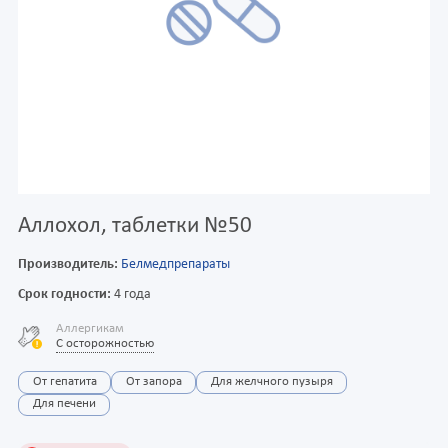
Аллохол, таблетки №50
Производитель:
Белмедпрепараты
Срок годности:
4 года
Аллергикам
С осторожностью
От гепатита
От запора
Для желчного пузыря
Для печени