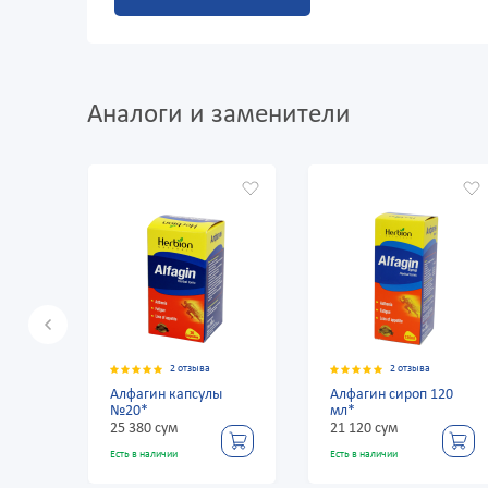
Аналоги и заменители
2 отзыва
2 отзыва
Алфагин капсулы
Алфагин сироп 120
Ал
№20*
мл*
№6
25 380 сум
21 120 сум
55 
Есть в наличии
Есть в наличии
Есть