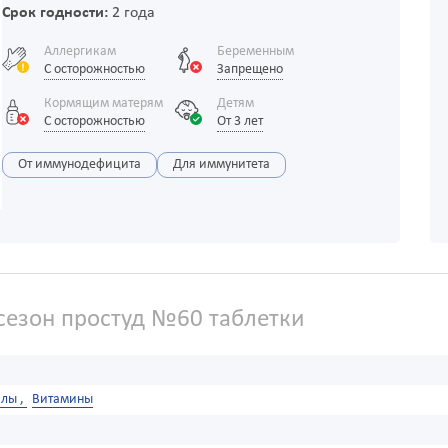
Срок годности:
2 года
Аллергикам
Беременным
С осторожностью
Запрещено
Кормящим матерям
Детям
С осторожностью
От 3 лет
От иммунодефицита
Для иммунитета
сезон простуд №60 таблетки
лы ,
Витамины