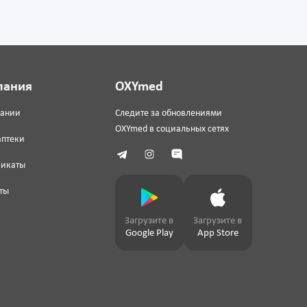
пания
OXYmed
пании
Следите за обновлениями
OXYmed в социальных сетях
аптеки
фикаты
ты
Загрузите в
Загрузите в
Google Play
App Store