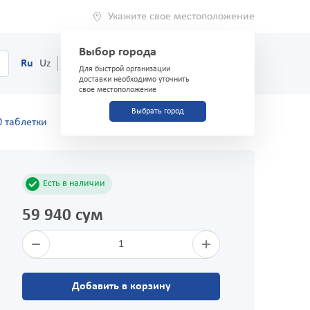
Укажите свое местоположение
Выбор города
0
Корзина
Ru
Uz
(71) 200-03-03
Для быстрой организации
доставки необходимо уточнить
свое местоположение
Выбрать город
0 таблетки
Есть в наличии
59 940 сум
1
Добавить в корзину