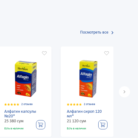
Посмотреть все
 отзыва
2 отзыва
2 отзыва
апсулы
Алфагин сироп 120
Алфавит Классик
мл*
№60 таблетки
21 120 сум
55 980 сум
Есть в наличии
Есть в наличии