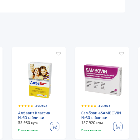
2 отзыва
2 отзыва
2
фавит Классик
Самбовин-SAMBOVIN
Алфагин к
0 таблетки
№30 таблетки
№20*
980 сум
157 920 сум
25 380 сум
 в наличии
Есть в наличии
Есть в наличии