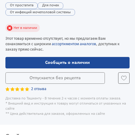
От простатита
Для почек
От инфекций мочеполовой системы
Нет в наличии
Этот товар временно отсутствует, но мы предлагаем Вам
ознакомиться с широким
ассортиментом аналогов
, доступных к
заказу прямо сейчас.
Сообщить о наличии
Отпускается без рецепта
2 отзыва
Доставка по Ташкенту - В течение 2-х часов с момента оплаты заказа.
* Внешний вид и инструкция к товару могут отличаться от указанных на
сайте
** Цена действительна для заказов, оформленных на сайте