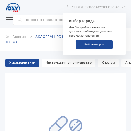
Укажите свое местоположение
Выбор города
Для быстрой организации
доставки необходимо уточнить
свое местоположение
Главная
АКЛОРЕМ НЕО РАСТВОР ДЛЯ ИНФУЗИЙ 2 МГ 1 МЛ
100 МЛ
Выбрать город
Характеристики
Инструкция по применению
Отзывы
Ана