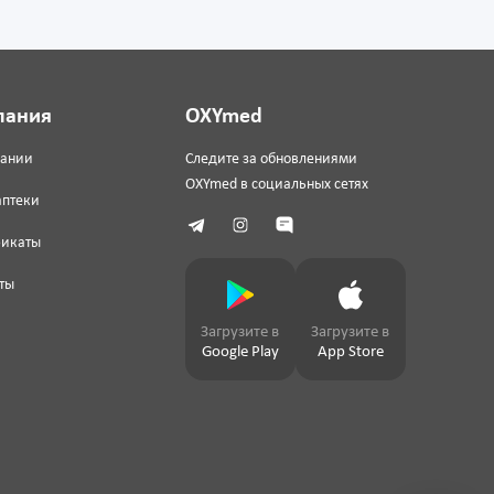
пания
OXYmed
пании
Следите за обновлениями
OXYmed в социальных сетях
аптеки
фикаты
ты
Загрузите в
Загрузите в
Google Play
App Store