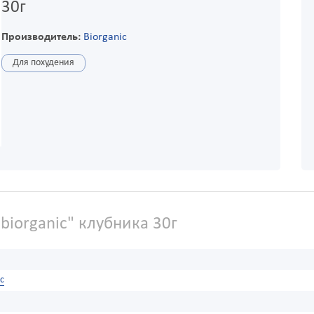
30г
Производитель:
Biorganic
Для похудения
biorganic" клубника 30г
ic