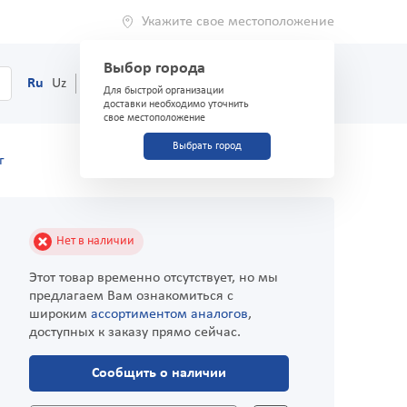
Укажите свое местоположение
Выбор города
0
Корзина
Ru
Uz
(71) 200-03-03
Для быстрой организации
доставки необходимо уточнить
свое местоположение
Выбрать город
г
Нет в наличии
Этот товар временно отсутствует, но мы
предлагаем Вам ознакомиться с
широким
ассортиментом аналогов
,
доступных к заказу прямо сейчас.
Сообщить о наличии