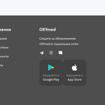
пания
OXYmed
пании
Следите за обновлениями
OXYmed в социальных сетях
аптеки
фикаты
ты
Загрузите в
Загрузите в
Google Play
App Store