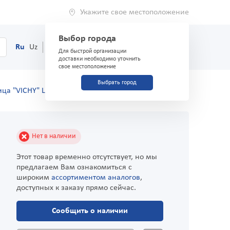
Укажите свое местоположение
Выбор города
0
Корзина
Ru
Uz
(71) 200-03-03
Для быстрой организации
доставки необходимо уточнить
свое местоположение
Выбрать город
ца "VICHY" LIFTACTIV молодость кожи 10мл
Нет в наличии
Этот товар временно отсутствует, но мы
предлагаем Вам ознакомиться с
широким
ассортиментом аналогов
,
доступных к заказу прямо сейчас.
Сообщить о наличии