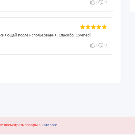
0
0
и сияющей после использования. Спасибо, Oxymed!
0
0
те посмотреть товары в
каталоге