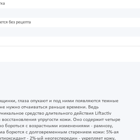
тка
ется без рецепта
рщинки, глаза опухают и под ними появляются темные
Но не нужно отчаиваться раньше времени. Ведь
никальное средство длительного действия Liftactiv
 восстановления упругости кожи. Оно содержит четыре
но бороться с возрастными изменениями - рамнозу,
ема борются с долговременным старением кожи: 5%-ая
нтиоксидант - 2%-ый неогеспередин - укрепляет кожу,