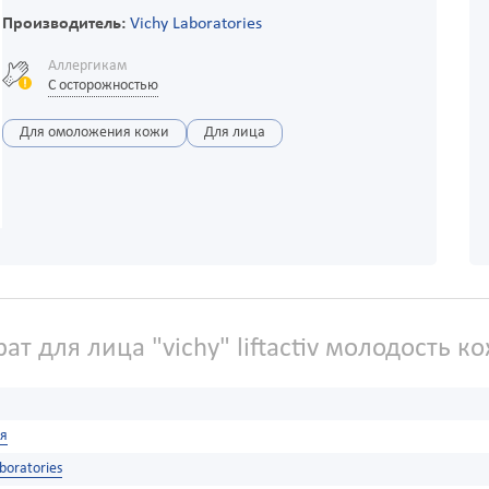
Производитель:
Vichy Laboratories
Аллергикам
С осторожностью
Для омоложения кожи
Для лица
т для лица "vichy" liftactiv молодость к
я
boratories