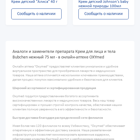
Крем детский "Алиса" 40 г
Крем детский Johnson's baby
нежной природы 100мл
Сообщить о наличии
Сообщить о наличии
Аналоги и заменители препарата Крем для лица и тела
Bubchen нежный 75 мл - в онлайн-аптеке OXYmed
Онлайн аптека "Oxymed" предоставляет клиентам уникальное и удобное
виртуальное пространство для приобретения лекарств и медицинских
товаров. Наша аптека отличается несколькими ключевыми преимуществами,
делая процесс покупок максимально удобным и безопасным для клиентов.
Широкий ассортимент и сертифицированная продукция
Oxymed гордится предоставлением богатого ассортимента
высококачественных лекарств и медицинских товаров. Весь наш товар
сертифицирован и прошел строгий контроль качества, обеспечивая нашим
клиентам полную уверенность в его эффективности и безопасности.
Быстрая доставка благодаря распределенной сети филиалов
Имея более чем 120 филиалов по всему Узбекистану, "Oxymed" обеспечивает
оперативную и эффективную доставку заказов. Наша разветвленная
инфраструктура позволяет минимизировать временные задержки,
обеспечивая клиентам быстрый доступ к необходимым медицинским