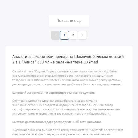
Показать еще
1
2
Аналоги и заменители препарата Шампунь-бальзам детский
2 в 1 "Алиса" 350 мл - в онлайн-аптеке OXYmed
Онлайн аптека "Oxymed" предоставляет клиентам уникальное и удобное
виртуальное пространство для приобретения лекарств и медицинских
товаров. Наша аптека отличается несколькими ключевыми преимуществами,
делая процесс покупок максимально удобным и безопасным для клиентов.
Широкий ассортимент и сертифицированная продукция
Oxymed гордится предоставлением богатого ассортимента
высококачественных лекарств и медицинских товаров. Весь наш товар
сертифицирован и прошел строгий контроль качества, обеспечивая нашим
клиентам полную уверенность в его эффективности и безопасности.
Быстрая доставка благодаря распределенной сети филиалов
Имея более чем 120 филиалов по всему Узбекистану, "Oxymed" обеспечивает
оперативную и эффективную доставку заказов. Наша разветвленная