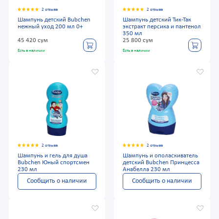
2 отзыва
2 отзыва
Шампунь детский Bubchen
Шампунь детский Тик-Так
нежный уход 200 мл 0+
экстракт персика и пантенол
350 мл
45 420 сум
25 800 сум
Есть в наличии
Есть в наличии
2 отзыва
2 отзыва
Шампунь и гель для душа
Шампунь и ополаскиватель
Bubchen Юный спортсмен
детский Bubchen Принцесса
230 мл
Анабелла 230 мл
Сообщить о наличии
Сообщить о наличии