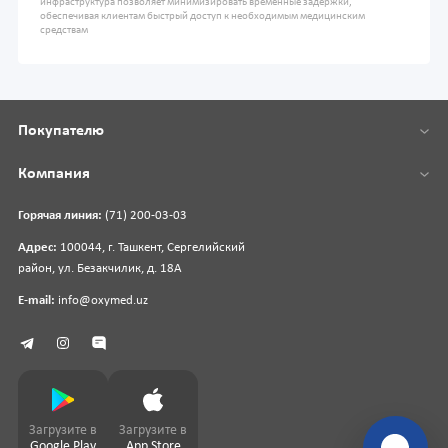
инфраструктура позволяет минимизировать временные задержки,
обеспечивая клиентам быстрый доступ к необходимым медицинским
средствам
Покупателю
Компания
Горячая линия:
(71) 200-03-03
Адрес:
100044, г. Ташкент, Сергелийский
район, ул. Безакчилик, д. 18А
E-mail:
info@oxymed.uz
Загрузите в
Загрузите в
Google Play
App Store