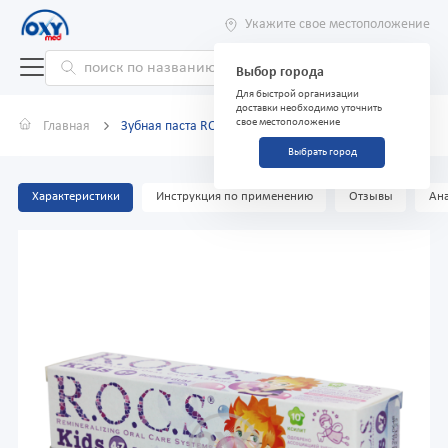
Укажите свое местоположение
Выбор города
Для быстрой организации
доставки необходимо уточнить
свое местоположение
Главная
Зубная паста ROCS Kids 4-7 бабл гам 45 г
Выбрать город
Характеристики
Инструкция по применению
Отзывы
Ана