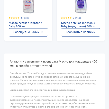
2 отзыва
2 отзыва
Масло детское Johnson's
Масло детское Johnson's
Baby 200 мл
Baby (перед сном) 300 мл
Сообщить о наличии
Сообщить о наличии
Аналоги и заменители препарата Масло для младенцев 400
мл - в онлайн-аптеке OXYmed
Онлайн аптека "Oxymed" предоставляет клиентам уникальное и удобное
виртуальное пространство для приобретения лекарств и медицинских
товаров. Наша аптека отличается несколькими ключевыми преимуществами,
делая процесс покупок максимально удобным и безопасным для клиентов.
Широкий ассортимент и сертифицированная продукция
Oxymed гордится предоставлением богатого ассортимента
высококачественных лекарств и медицинских товаров. Весь наш товар
сертифицирован и прошел строгий контроль качества, обеспечивая нашим
клиентам полную уверенность в его эффективности и безопасности.