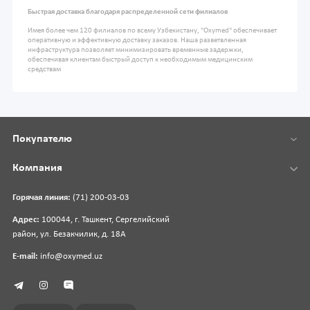
Быстрая доставка благодаря распределенной сети филиалов
Имея более чем 120 филиалов по всему Узбекистану, "Oxymed" обеспечивает
оперативную и эффективную доставку заказов. Наша разветвленная
инфраструктура позволяет минимизировать временные задержки,
обеспечивая клиентам быстрый доступ к необходимым медицинским
средствам
Покупателю
Компания
Горячая линия:
(71) 200-03-03
Адрес:
100044, г. Ташкент, Сергелийский
район, ул. Безакчилик, д. 18А
E-mail:
info@oxymed.uz