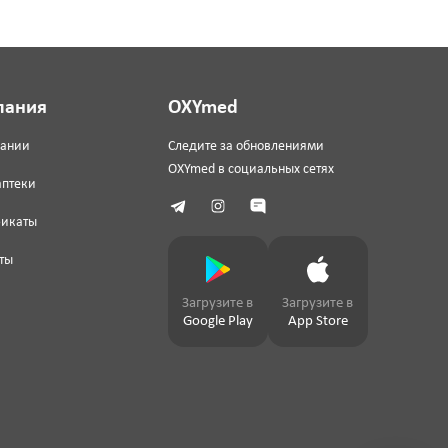
пания
OXYmed
пании
Следите за обновлениями
OXYmed в социальных сетях
аптеки
фикаты
ты
Загрузите в
Загрузите в
Google Play
App Store