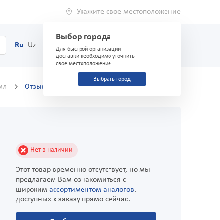
Укажите свое местоположение
Выбор города
0
Корзина
Ru
Uz
(71) 200-03-03
Для быстрой организации
доставки необходимо уточнить
свое местоположение
Выбрать город
 мл
Отзывы
Нет в наличии
Этот товар временно отсутствует, но мы
предлагаем Вам ознакомиться с
широким
ассортиментом аналогов
,
доступных к заказу прямо сейчас.