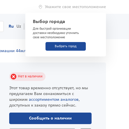
Укажите свое местоположение
Выбор города
0
Корзина
Ru
Uz
(71) 200-03-03
Для быстрой организации
доставки необходимо уточнить
свое местоположение
Выбрать город
ромашки 44мл
Нет в наличии
Этот товар временно отсутствует, но мы
предлагаем Вам ознакомиться с
широким
ассортиментом аналогов
,
доступных к заказу прямо сейчас.
Сообщить о наличии