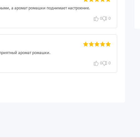
жными, а аромат ромашки поднимает настроение.
0
0
 приятный аромат ромашки.
0
0