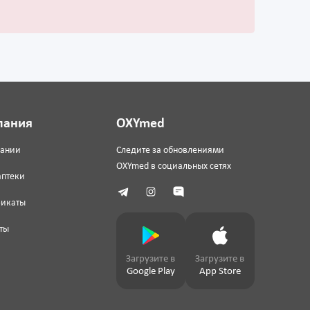
пания
OXYmed
пании
Следите за обновлениями
OXYmed в социальных сетях
аптеки
фикаты
ты
Загрузите в
Загрузите в
Google Play
App Store