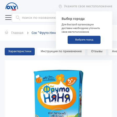
Укажите свое местоположение
Выбор города
Для быстрой организации
доставки необходимо уточнить
свое местоположение
Главная
Сок "Фруто-Няня" яблоко, шиповник 200 мл
Выбрать город
Характеристики
Инструкция по применению
Отзывы
Ана