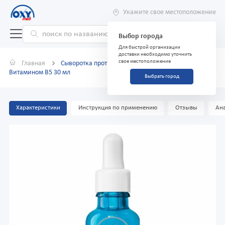
Укажите свое местоположение
Выбор города
Для быстрой организации
доставки необходимо уточнить
свое местоположение
Главная
Сыворотка против морщин La Roche-Posay с
Витамином В5 30 мл
Выбрать город
Характеристики
Инструкция по применению
Отзывы
Ана