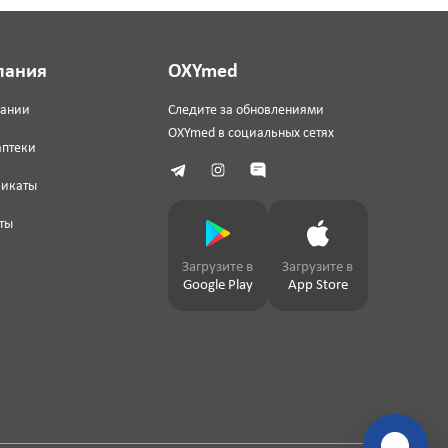
пания
OXYmed
пании
Следите за обновлениями
OXYmed в социальных сетях
аптеки
фикаты
ты
Загрузите в
Загрузите в
Google Play
App Store