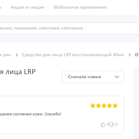
ы
Акции и скидки
Мобильное приложение
я ран
Средство для лица LRP восстановляющий 40мл
О
я лица LRP
Сначала новые
чшение состояния кожи. Спасибо!
0
0