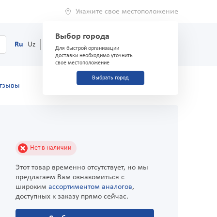
Укажите свое местоположение
Выбор города
0
Корзина
Ru
Uz
(71) 200-03-03
Для быстрой организации
доставки необходимо уточнить
свое местоположение
Выбрать город
тзывы
Нет в наличии
Этот товар временно отсутствует, но мы
предлагаем Вам ознакомиться с
широким
ассортиментом аналогов
,
доступных к заказу прямо сейчас.