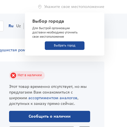
Укажите свое местоположение
Выбор города
0
Корзина
Ru
Uz
(71) 200-03-03
Для быстрой организации
доставки необходимо уточнить
свое местоположение
Выбрать город
душистая ромашка 45 г
Нет в наличии
Этот товар временно отсутствует, но мы
предлагаем Вам ознакомиться с
широким
ассортиментом аналогов
,
доступных к заказу прямо сейчас.
Сообщить о наличии