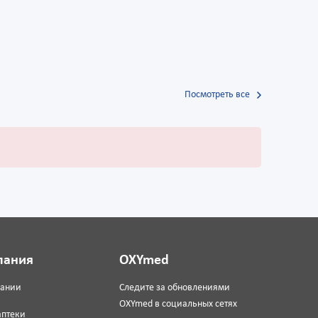
Посмотреть все
пания
OXYmed
пании
Следите за обновлениями
OXYmed в социальных сетях
аптеки