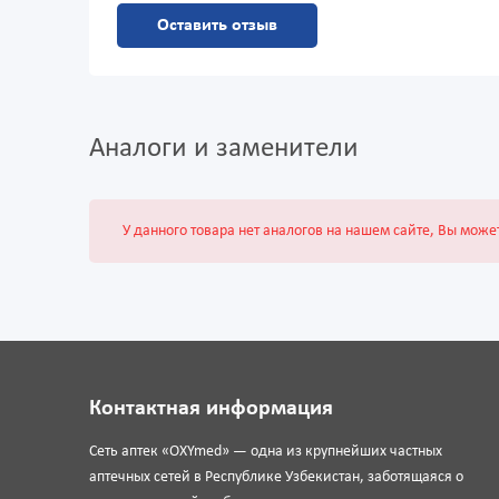
Оставить отзыв
Аналоги и заменители
У данного товара нет аналогов на нашем сайте, Вы може
Контактная информация
Сеть аптек «OXYmed» — одна из крупнейших частных
аптечных сетей в Республике Узбекистан, заботящаяся о