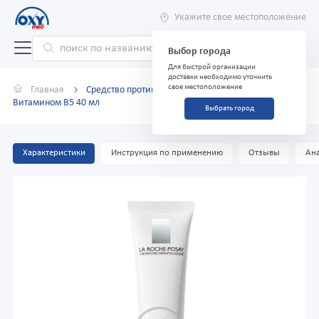
Укажите свое местоположение
Выбор города
Для быстрой организации
доставки необходимо уточнить
свое местоположение
Главная
Средство против морщин La Roche-Posay с
Витамином В5 40 мл
Выбрать город
Характеристики
Инструкция по применению
Отзывы
Ана