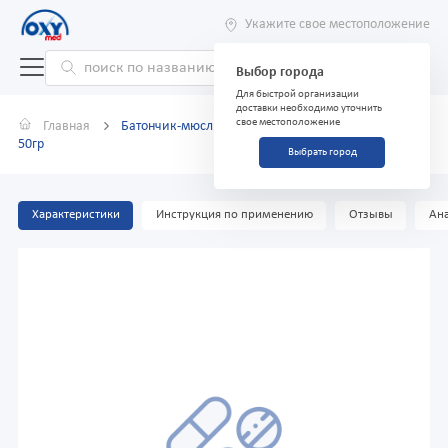
Укажите свое местоположение
Выбор города
Для быстрой организации
доставки необходимо уточнить
свое местоположение
Главная
Батончик-мюсли EVERYDAY GIGANT ябл/клюква
50гр
Выбрать город
Характеристики
Инструкция по применению
Отзывы
Ана