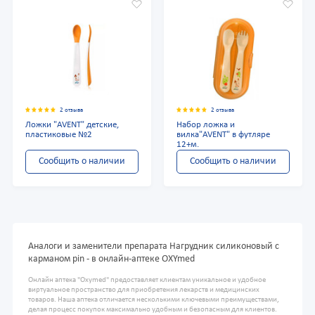
2 отзыва
2 отзыва
Ложки "AVENT" детские,
Набор ложка и
пластиковые №2
вилка"AVENT" в футляре
12+м.
Сообщить о наличии
Сообщить о наличии
Аналоги и заменители препарата Нагрудник силиконовый с
карманом pin - в онлайн-аптеке OXYmed
Онлайн аптека "Oxymed" предоставляет клиентам уникальное и удобное
виртуальное пространство для приобретения лекарств и медицинских
товаров. Наша аптека отличается несколькими ключевыми преимуществами,
делая процесс покупок максимально удобным и безопасным для клиентов.