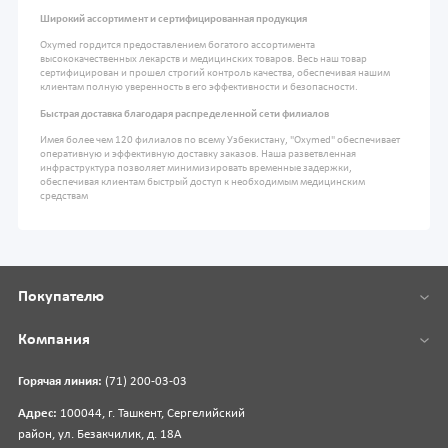
Широкий ассортимент и сертифицированная продукция
Oxymed гордится предоставлением богатого ассортимента
высококачественных лекарств и медицинских товаров. Весь наш товар
сертифицирован и прошел строгий контроль качества, обеспечивая нашим
клиентам полную уверенность в его эффективности и безопасности.
Быстрая доставка благодаря распределенной сети филиалов
Имея более чем 120 филиалов по всему Узбекистану, "Oxymed" обеспечивает
оперативную и эффективную доставку заказов. Наша разветвленная
инфраструктура позволяет минимизировать временные задержки,
обеспечивая клиентам быстрый доступ к необходимым медицинским
средствам
Покупателю
Компания
Горячая линия:
(71) 200-03-03
Адрес:
100044, г. Ташкент, Сергелийский
район, ул. Безакчилик, д. 18А